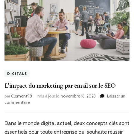
DIGITALE
L’impact du marketing par email sur le SEO
par
Clement98
mis à jour le
novembre 16, 2023
Laisser un
sur
commentaire
L’impact
du
marketing
Dans le monde digital actuel, deux concepts clés sont
par
essentiels pour toute entreprise qui souhaite réussir
email