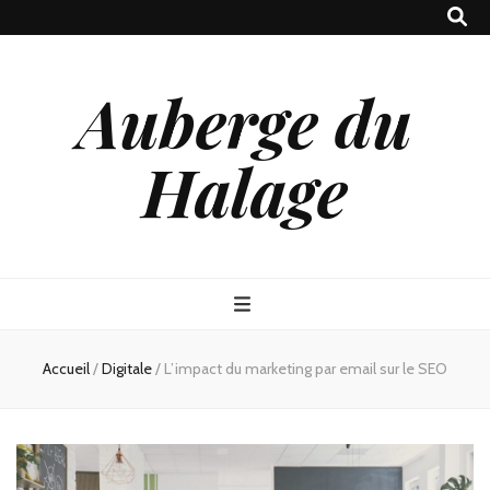
Auberge du
Halage
Accueil
/
Digitale
/
L’impact du marketing par email sur le SEO