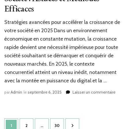
Efficaces
Stratégies avancées pour accélérer la croissance de
votre société en 2025 Dans un environnement
économique en constante mutation, la croissance
rapide devient une nécessité impérieuse pour toute
société souhaitant se démarquer et conquérir de
nouveaux marchés. En 2025, le contexte
concurrentiel atteint un niveau inédit, notamment
avec la montée en puissance du digital et la …
sur
par
Admin
le
septembre 6, 2025
Laisser un commentaire
Accélér
la
Croiss
de
Pagination
Votre
Page
Page
Page
1
2
…
30
Sociét