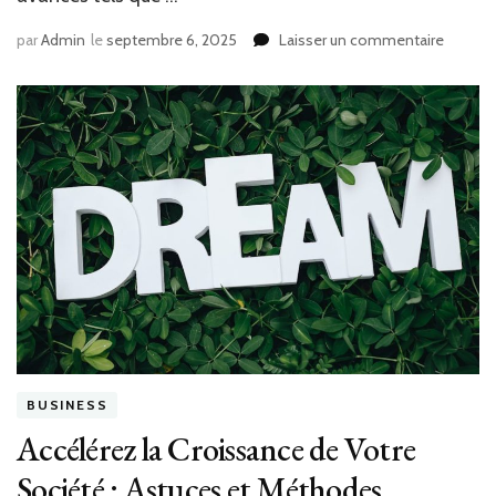
sur
par
Admin
le
septembre 6, 2025
Laisser un commentaire
Découv
les
service
SEO
de
SEO
Up
pour
amélior
votre
visibilit
en
ligne
BUSINESS
Accélérez la Croissance de Votre
Société : Astuces et Méthodes