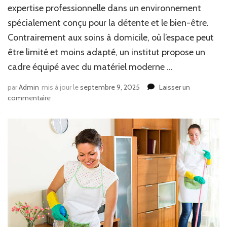
expertise professionnelle dans un environnement
spécialement conçu pour la détente et le bien-être.
Contrairement aux soins à domicile, où l’espace peut
être limité et moins adapté, un institut propose un
cadre équipé avec du matériel moderne …
par
Admin
mis à jour le
septembre 9, 2025
Laisser un
sur
commentaire
Un
institut
de
beauté
à
Lyon
est-
il
plus
avantageux
qu’un
soin