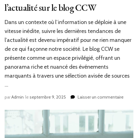
l’actualité sur le blog CCW
Dans un contexte où l’information se déploie à une
vitesse inédite, suivre les dernières tendances de
l’actualité est devenu impératif pour ne rien manquer
de ce qui façonne notre société. Le blog CCW se
présente comme un espace privilégié, offrant un
panorama riche et nuancé des événements
marquants à travers une sélection avisée de sources
…
sur
par
Admin
le
septembre 9, 2025
Laisser un commentaire
Découv
les
dernièr
tendan
de
l’actuali