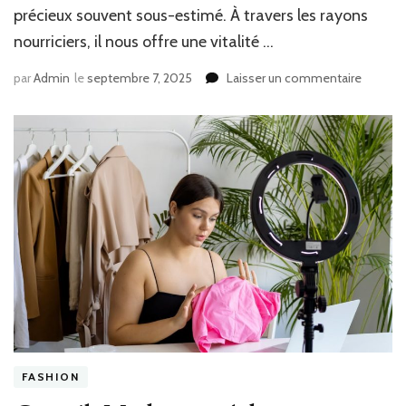
précieux souvent sous-estimé. À travers les rayons
nourriciers, il nous offre une vitalité …
sur
par
Admin
le
septembre 7, 2025
Laisser un commentaire
Découv
les
conseil
bien-
être
et
santé
sur
Soleil
et
Santé
FASHION