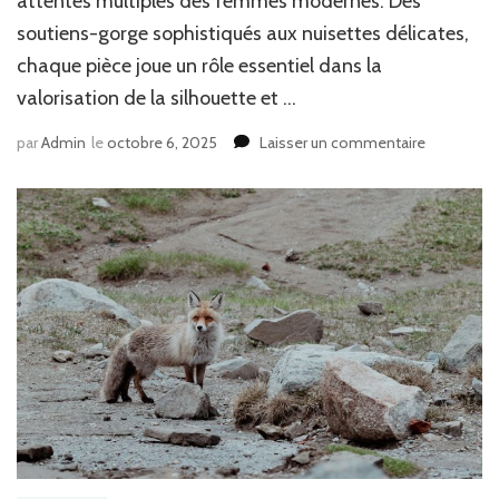
attentes multiples des femmes modernes. Des
soutiens-gorge sophistiqués aux nuisettes délicates,
chaque pièce joue un rôle essentiel dans la
valorisation de la silhouette et …
sur
par
Admin
le
octobre 6, 2025
Laisser un commentaire
Découvrez
notre
collection
de
lingerie
féminine
élégante
et
sexy