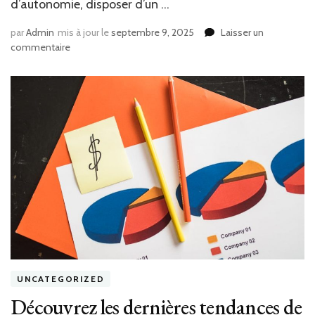
d’autonomie, disposer d’un …
par
Admin
mis à jour le
septembre 9, 2025
Laisser un
sur
commentaire
Peut-
on
trouver
du
ménage
à
domicile
à
Gradignan
disponible
le
week-
end
?
UNCATEGORIZED
Découvrez les dernières tendances de