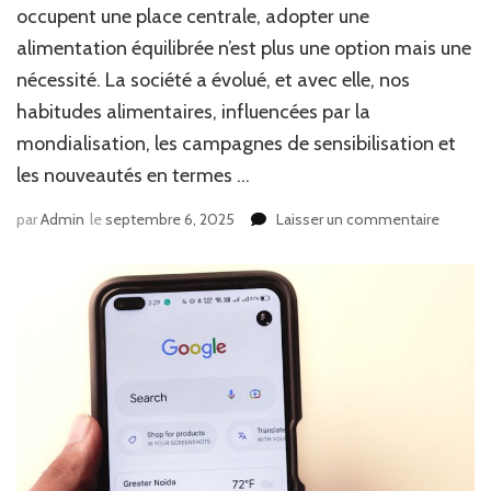
occupent une place centrale, adopter une
alimentation équilibrée n’est plus une option mais une
nécessité. La société a évolué, et avec elle, nos
habitudes alimentaires, influencées par la
mondialisation, les campagnes de sensibilisation et
les nouveautés en termes …
sur
par
Admin
le
septembre 6, 2025
Laisser un commentaire
Les
bases
d’une
aliment
équilibr
:
astuces
et
conseil
pratiqu