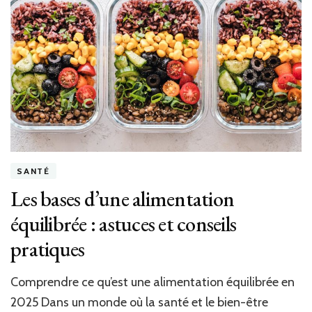
un
Look
Unique
et
Stylé
–
Guide
Mode
SANTÉ
Les bases d’une alimentation
équilibrée : astuces et conseils
pratiques
Comprendre ce qu’est une alimentation équilibrée en
2025 Dans un monde où la santé et le bien-être