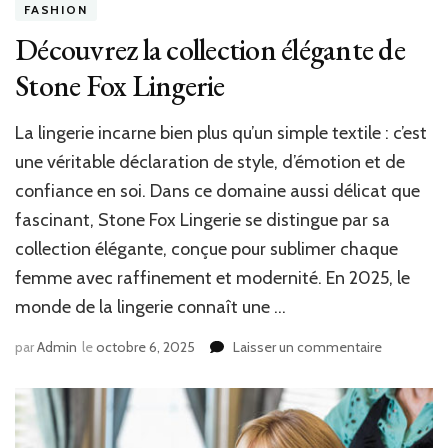
FASHION
Découvrez la collection élégante de
Stone Fox Lingerie
La lingerie incarne bien plus qu’un simple textile : c’est
une véritable déclaration de style, d’émotion et de
confiance en soi. Dans ce domaine aussi délicat que
fascinant, Stone Fox Lingerie se distingue par sa
collection élégante, conçue pour sublimer chaque
femme avec raffinement et modernité. En 2025, le
monde de la lingerie connaît une …
sur
par
Admin
le
octobre 6, 2025
Laisser un commentaire
Découvrez
la
collection
élégante