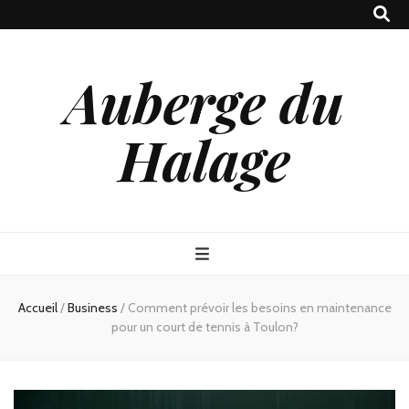
Auberge du
Halage
Accueil
/
Business
/
Comment prévoir les besoins en maintenance
pour un court de tennis à Toulon?