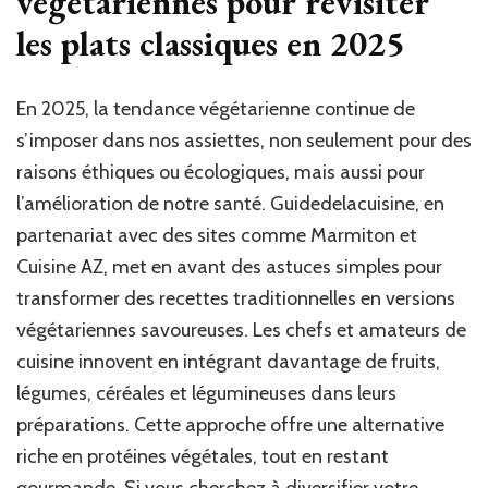
végétariennes pour revisiter
recet
les plats classiques en 2025
gour
sur
Guide
En 2025, la tendance végétarienne continue de
s’imposer dans nos assiettes, non seulement pour des
raisons éthiques ou écologiques, mais aussi pour
l’amélioration de notre santé. Guidedelacuisine, en
partenariat avec des sites comme Marmiton et
Cuisine AZ, met en avant des astuces simples pour
transformer des recettes traditionnelles en versions
végétariennes savoureuses. Les chefs et amateurs de
cuisine innovent en intégrant davantage de fruits,
légumes, céréales et légumineuses dans leurs
préparations. Cette approche offre une alternative
riche en protéines végétales, tout en restant
gourmande. Si vous cherchez à diversifier votre