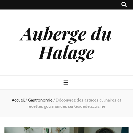
Auberge du
Halage
Accueil
/
Gastronomie
/
Découvrez des astuces culinaires et
recettes gourmandes sur Guidedelacuisine