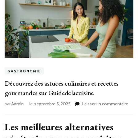
GASTRONOMIE
Découvrez des astuces culinaires et recettes
gourmandes sur Guidedelacuisine
sur
par
Admin
le
septembre 5, 2025
Laisser un commentaire
Déco
des
astu
Les meilleures alternatives
culin
et