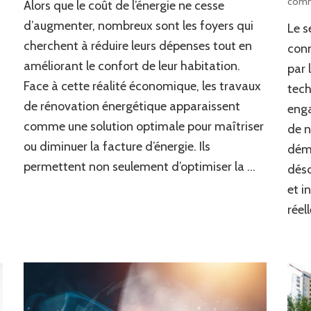
comm
Alors que le coût de l’énergie ne cesse
pour
diminuer
d’augmenter, nombreux sont les foyers qui
Le s
sa
cherchent à réduire leurs dépenses tout en
conn
facture
améliorant le confort de leur habitation.
d’énergie
par 
pendant
Face à cette réalité économique, les travaux
tech
des
de rénovation énergétique apparaissent
enga
travaux
de
comme une solution optimale pour maîtriser
de n
rénovation
ou diminuer la facture d’énergie. Ils
déma
permettent non seulement d’optimiser la …
déso
et i
réel