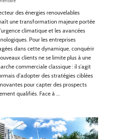
sur
entaire
Boostez
ecteur des énergies renouvelables
votre
acquisition
aît une transformation majeure portée
clients
l’urgence climatique et les avancées
dans
nologiques. Pour les entreprises
le
secteur
gées dans cette dynamique, conquérir
des
ouveaux clients ne se limite plus à une
énergies
renouvelables
rche commerciale classique : il s’agit
avec
rmais d’adopter des stratégies ciblées
une
nnovantes pour capter des prospects
agence
spécialisée
lement qualifiés. Face à …