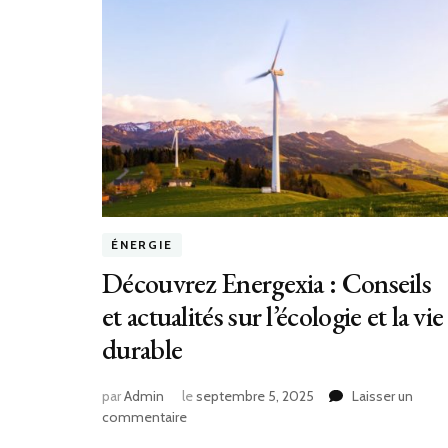
ÉNERGIE
Découvrez Energexia : Conseils
et actualités sur l’écologie et la vie
durable
par
Admin
le
septembre 5, 2025
Laisser un
sur
commentaire
Découvrez