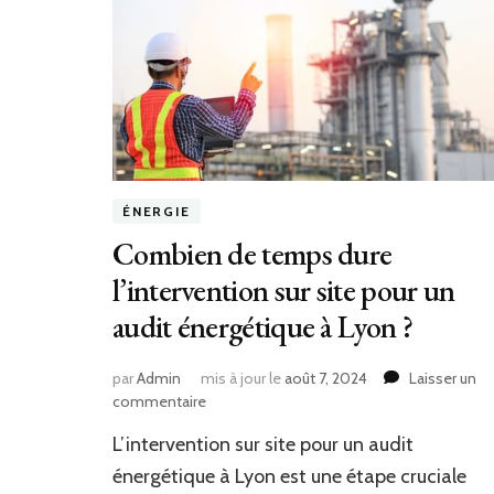
ÉNERGIE
Combien de temps dure
l’intervention sur site pour un
audit énergétique à Lyon ?
par
Admin
mis à jour le
août 7, 2024
Laisser un
sur
commentaire
Combien
L’intervention sur site pour un audit
de
temps
énergétique à Lyon est une étape cruciale
dure