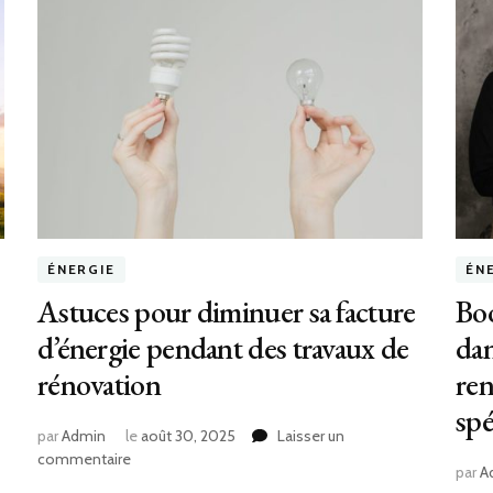
ÉNERGIE
ÉN
Astuces pour diminuer sa facture
Boo
d’énergie pendant des travaux de
dan
rénovation
ren
spé
par
Admin
le
août 30, 2025
Laisser un
sur
commentaire
par
A
Astuces