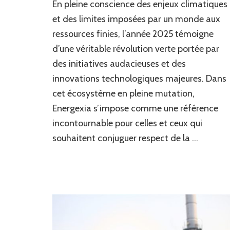
En pleine conscience des enjeux climatiques
Energexia
:
et des limites imposées par un monde aux
Conseils
ressources finies, l’année 2025 témoigne
et
d’une véritable révolution verte portée par
actualités
sur
des initiatives audacieuses et des
l’écologie
innovations technologiques majeures. Dans
et
la
cet écosystème en pleine mutation,
vie
Energexia s’impose comme une référence
durable
incontournable pour celles et ceux qui
souhaitent conjuguer respect de la …