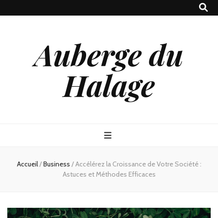
Auberge du
Halage
Accueil
/
Business
/
Accélérez la Croissance de Votre Société :
Astuces et Méthodes Efficaces