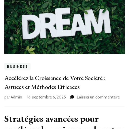
BUSINESS
Accélérez la Croissance de Votre Société :
Astuces et Méthodes Efficaces
sur
par
Admin
le
septembre 6, 2025
Laisser un commentaire
Accé
la
Croi
Stratégies avancées pour
de
Votr