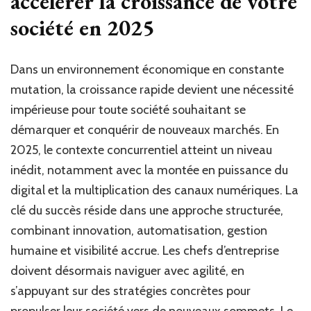
accélérer la croissance de votre
Soci
société en 2025
:
Astu
et
Dans un environnement économique en constante
Méth
Effic
mutation, la croissance rapide devient une nécessité
impérieuse pour toute société souhaitant se
démarquer et conquérir de nouveaux marchés. En
2025, le contexte concurrentiel atteint un niveau
inédit, notamment avec la montée en puissance du
digital et la multiplication des canaux numériques. La
clé du succès réside dans une approche structurée,
combinant innovation, automatisation, gestion
humaine et visibilité accrue. Les chefs d’entreprise
doivent désormais naviguer avec agilité, en
s’appuyant sur des stratégies concrètes pour
propulser leur société vers de nouveaux sommets. Le