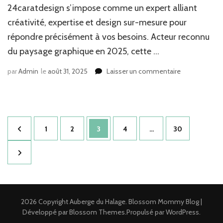
24caratdesign s’impose comme un expert alliant
créativité, expertise et design sur-mesure pour
répondre précisément à vos besoins. Acteur reconnu
du paysage graphique en 2025, cette …
sur
par
Admin
le
août 31, 2025
Laisser un commentaire
Pourquoi
choisir
24caratdesign
pour
Pagination
vos
Page
Page
Page
Page
Page
1
2
3
4
…
30
projets
des
de
publications
création
graphique
2026 Copyright
Auberge du Halage
.
Blossom Mommy Blog |
Développé par
Blossom Themes
.Propulsé par
WordPress
.