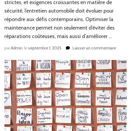
strictes, et exigences croissantes en matière de
sécurité, l’entretien automobile doit évoluer pour
répondre aux défis contemporains. Optimiser la
maintenance permet non seulement d’éviter des
réparations coûteuses, mais aussi d’améliorer …
sur
par
Admin
le
septembre 1, 2025
Laisser un commentaire
Tout
savoir
sur
l’entreti
de
votre
voiture
avec
le
Guide
du
Véhicule