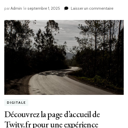
sur
par
Admin
le
septembre 1, 2025
Laisser un commentaire
Bienven
sur
Le
Guide
Entrepri
:
Votre
Portail
Vers
la
Réussit
Entrepre
DIGITALE
Découvrez la page d’accueil de
Twity.fr pour une expérience