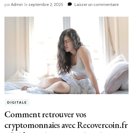
sur
par
Admin
le
septembre 2, 2025
Laisser un commentaire
Découv
les
dernièr
tendan
technol
sur
North
Square
:
innovat
IA
et
actualit
informa
DIGITALE
Comment retrouver vos
cryptomonnaies avec Recovercoin.fr