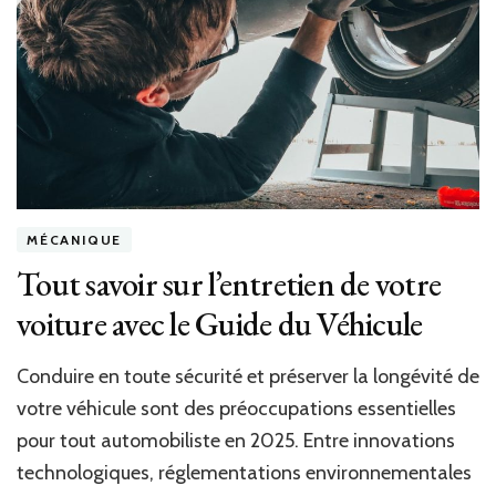
Recoverc
:
Guide
pratique
pour
récupére
vos
actifs
numériq
MÉCANIQUE
Tout savoir sur l’entretien de votre
voiture avec le Guide du Véhicule
Conduire en toute sécurité et préserver la longévité de
votre véhicule sont des préoccupations essentielles
pour tout automobiliste en 2025. Entre innovations
technologiques, réglementations environnementales