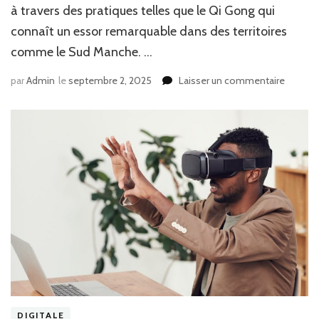
à travers des pratiques telles que le Qi Gong qui
connaît un essor remarquable dans des territoires
comme le Sud Manche. …
sur
par
Admin
le
septembre 2, 2025
Laisser un commentaire
Découv
l’univers
du
bien-
être
et
des
actualit
insolite
sur
notre
blog
dédié
à
la
DIGITALE