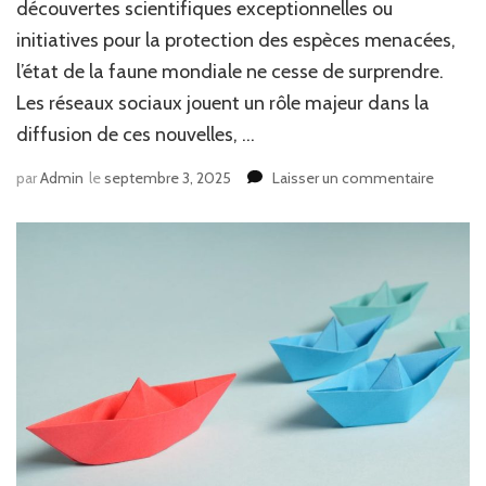
découvertes scientifiques exceptionnelles ou
initiatives pour la protection des espèces menacées,
l’état de la faune mondiale ne cesse de surprendre.
Les réseaux sociaux jouent un rôle majeur dans la
diffusion de ces nouvelles, …
sur
par
Admin
le
septembre 3, 2025
Laisser un commentaire
Découv
les
dernièr
actualit
sur
le
monde
animal
avec
Animau
Magazi