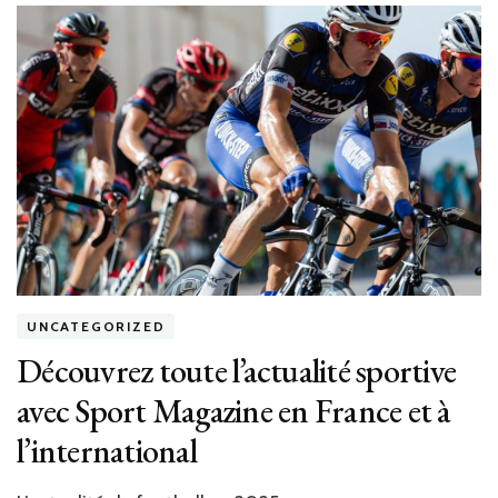
pratiqu
pour
dévelo
son
leaders
grâce
à
La
Directi
UNCATEGORIZED
Découvrez toute l’actualité sportive
avec Sport Magazine en France et à
l’international