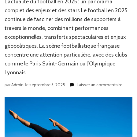
L’actualité du football en 2025 : un panorama
complet des enjeux et des stars Le football en 2025
continue de fasciner des millions de supporters à
travers le monde, combinant performances
exceptionnelles, transferts spectaculaires et enjeux
géopolitiques. La scène footballistique française
concentre une attention particulière, avec des clubs
comme le Paris Saint-Germain ou l’Olympique
Lyonnais …
sur
par
Admin
le
septembre 3, 2025
Laisser un commentaire
Découv
toute
l’actuali
sportiv
avec
Sport
Magazi
en