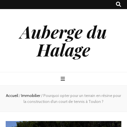
Auberge du
Halage
Accueil
/
Immobilier
/
Pourquoi opter pour un terrain en résine pour
la construction d’un court de tennis à Toulon ?