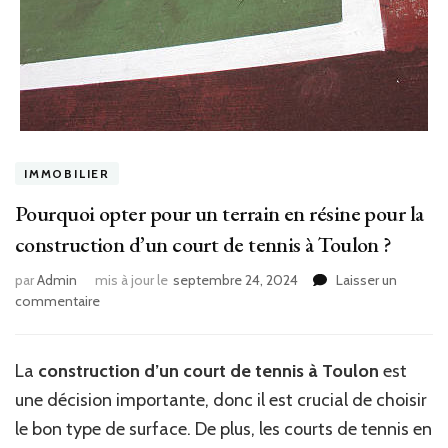
IMMOBILIER
Pourquoi opter pour un terrain en résine pour la
construction d’un court de tennis à Toulon ?
par
Admin
mis à jour le
septembre 24, 2024
Laisser un
sur
commentaire
Pourquoi
opter
pour
La
construction d’un court de tennis à Toulon
est
un
une décision importante, donc il est crucial de choisir
terrain
en
le bon type de surface. De plus, les courts de tennis en
résine