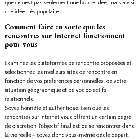
que ce n’est pas seulement une bonne idée, mais aussi
une idée très populaire !
Comment faire en sorte que les
rencontres sur Internet fonctionnent
pour vous
Examinez les plateformes de rencontre proposées et
sélectionnez les meilleurs sites de rencontre en
fonction de vos préférences personnelles, de votre
situation géographique et de vos objectifs
relationnels.
Soyez honnête et authentique. Bien que les
rencontres sur Internet vous offrent un certain degré
de discrétion, l’objectif final est de se rencontrer dans
la vie réelle – soyez donc vous-même dès le départ.