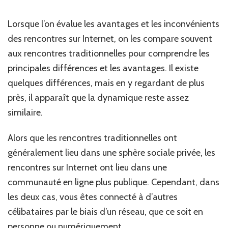
Lorsque l’on évalue les avantages et les inconvénients
des rencontres sur Internet, on les compare souvent
aux rencontres traditionnelles pour comprendre les
principales différences et les avantages. Il existe
quelques différences, mais en y regardant de plus
près, il apparaît que la dynamique reste assez
similaire.
Alors que les rencontres traditionnelles ont
généralement lieu dans une sphère sociale privée, les
rencontres sur Internet ont lieu dans une
communauté en ligne plus publique. Cependant, dans
les deux cas, vous êtes connecté à d’autres
célibataires par le biais d’un réseau, que ce soit en
personne ou numériquement.