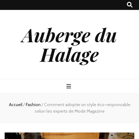
Auberge du
Halage
Accueil
/
Fashion
/
Comment adopter un style éco-responsable
selon les experts de Mode Magazine