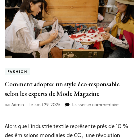
FASHION
Comment adopter un style éco-responsable
selon les experts de Mode Magazine
sur
par
Admin
le
août 29, 2025
Laisser un commentaire
Comment
adopter
un
Alors que l’industrie textile représente près de 10 %
style
des émissions mondiales de CO₂, une révolution
éco-