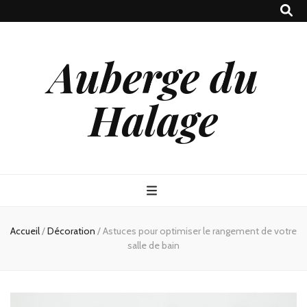
Auberge du
Halage
Accueil
/
Décoration
/
Astuces pour optimiser le rangement de votre
salle de bain