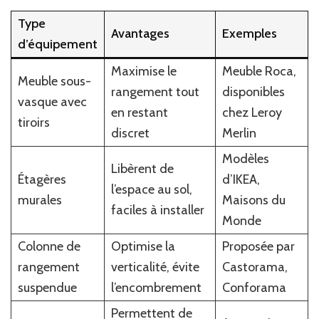
Type
Avantages
Exemples
d’équipement
Maximise le
Meuble Roca,
Meuble sous-
rangement tout
disponibles
vasque avec
en restant
chez Leroy
tiroirs
discret
Merlin
Modèles
Libèrent de
Étagères
d’IKEA,
l’espace au sol,
murales
Maisons du
faciles à installer
Monde
Colonne de
Optimise la
Proposée par
rangement
verticalité, évite
Castorama,
suspendue
l’encombrement
Conforama
Permettent de