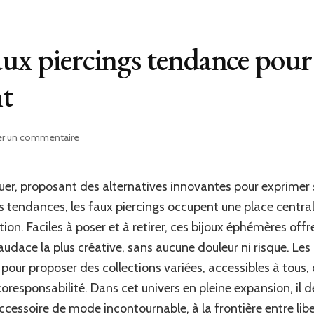
aux piercings tendance pour 
t
sur
er un commentaire
Découvrez
les
faux
uer, proposant des alternatives innovantes pour exprimer 
piercings
 tendances, les faux piercings occupent une place central
tendance
pour
tion. Faciles à poser et à retirer, ces bijoux éphémères offr
un
’audace la plus créative, sans aucune douleur ni risque. L
look
pour proposer des collections variées, accessibles à tous, 
stylé
sans
écoresponsabilité. Dans cet univers en pleine expansion, il 
engagement
accessoire de mode incontournable, à la frontière entre lib