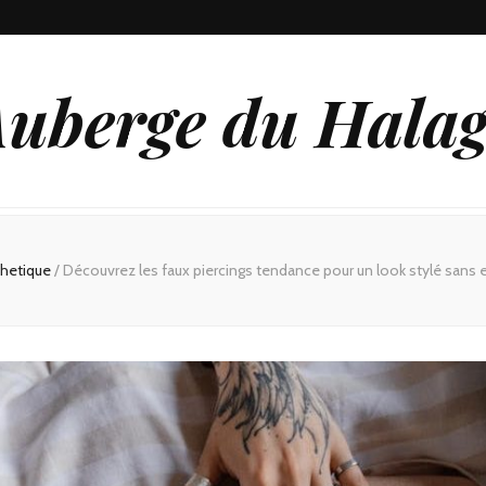
uberge du Hala
thetique
/
Découvrez les faux piercings tendance pour un look stylé san