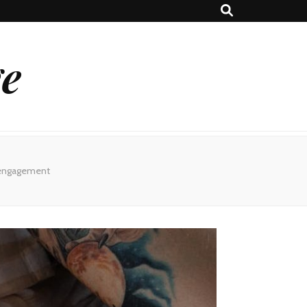
ge
s engagement