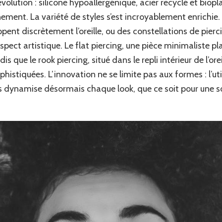
évolution : silicone hypoallergénique, acier recyclé et biop
nnement. La variété de styles s’est incroyablement enrichi
pent discrètement l’oreille, ou des constellations de pierc
spect artistique. Le flat piercing, une pièce minimaliste pla
s que le rook piercing, situé dans le repli intérieur de l’ore
histiquées. L’innovation ne se limite pas aux formes : l’uti
dynamise désormais chaque look, que ce soit pour une soi