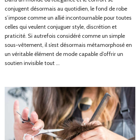
les
avantages
conjugent désormais au quotidien, le fond de robe
de
s’impose comme un allié incontournable pour toutes
porter
celles qui veulent conjuguer style, discrétion et
un
fond
praticité. Si autrefois considéré comme un simple
de
sous-vêtement, il s’est désormais métamorphosé en
robe
au
un véritable élément de mode capable d’offrir un
quotidien
soutien invisible tout …