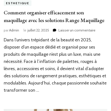
ESTHETIQUE
Comment organiser efficacement son
maquillage avec les solutions Range Maquillage
sur
par
Admin
le
juillet 22, 2025
Laisser un commentaire
Commen
Dans l’univers trépidant de la beauté en 2025,
organiser
efficacem
disposer d’un espace dédié et organisé pour ses
son
produits de maquillage n’est plus un luxe, mais une
maquillag
nécessité. Face à l’inflation de palettes, rouges à
avec
les
lèvres, accessoires et soins, il devient vital d’adopter
solutions
des solutions de rangement pratiques, esthétiques et
Range
Maquillage
modulables. Aujourd’hui, chaque passionnée souhaite
transformer son …