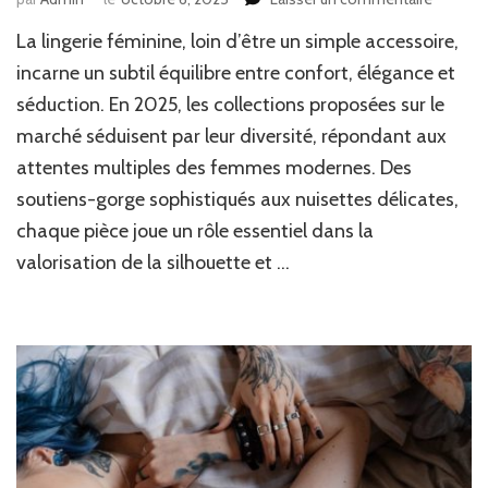
Découv
La lingerie féminine, loin d’être un simple accessoire,
notre
collecti
incarne un subtil équilibre entre confort, élégance et
de
séduction. En 2025, les collections proposées sur le
lingerie
marché séduisent par leur diversité, répondant aux
féminin
élégant
attentes multiples des femmes modernes. Des
et
soutiens-gorge sophistiqués aux nuisettes délicates,
sexy
chaque pièce joue un rôle essentiel dans la
valorisation de la silhouette et …