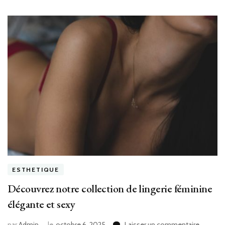
ESTHETIQUE
Découvrez notre collection de lingerie féminine
élégante et sexy
sur
par
Admin
le
octobre 6, 2025
Laisser un commentaire