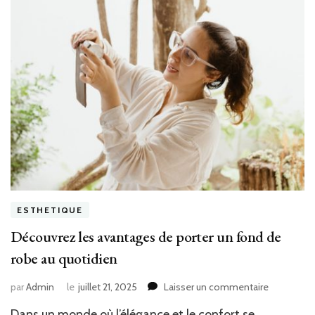
ESTHETIQUE
Découvrez les avantages de porter un fond de
robe au quotidien
sur
par
Admin
le
juillet 21, 2025
Laisser un commentaire
Découvrez
Dans un monde où l’élégance et le confort se