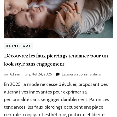
ESTHETIQUE
Découvrez les faux piercings tendance pour un
look stylé sans engagement
sur
par
Admin
le
juillet 24, 2025
Laisser un commentaire
Découvre
En 2025, la mode ne cesse d’évoluer, proposant des
les
faux
alternatives innovantes pour exprimer sa
piercings
personnalité sans s’engager durablement. Parmi ces
tendance
tendances, les faux piercings occupent une place
pour
un
centrale, conjugant esthétique, praticité et liberté