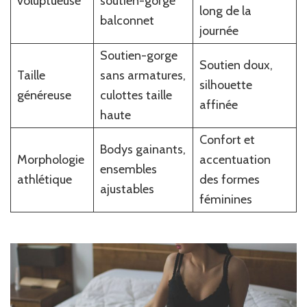
voluptueuse
soutien-gorge
long de la
balconnet
journée
Soutien-gorge
Soutien doux,
Taille
sans armatures,
silhouette
généreuse
culottes taille
affinée
haute
Confort et
Bodys gainants,
Morphologie
accentuation
ensembles
athlétique
des formes
ajustables
féminines