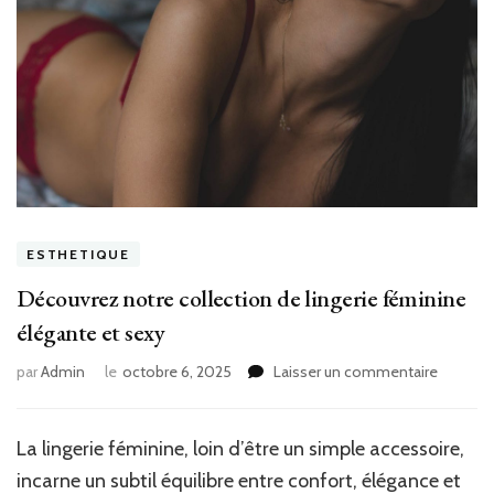
ESTHETIQUE
Découvrez notre collection de lingerie féminine
élégante et sexy
sur
par
Admin
le
octobre 6, 2025
Laisser un commentaire
Découv
notre
collecti
La lingerie féminine, loin d’être un simple accessoire,
de
incarne un subtil équilibre entre confort, élégance et
lingerie