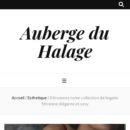
Auberge du
Halage
Accueil
/
Esthetique
/
Découvrez notre collection de lingerie
féminine élégante et sexy