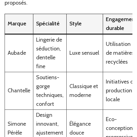
proposés.
Engagement
Marque
Spécialité
Style
durable
Lingerie de
Utilisation
séduction,
Aubade
Luxe sensuel
de matières
dentelle
recyclées
fine
Soutiens-
Initiatives de
gorge
Classique et
Chantelle
production
techniques,
moderne
locale
confort
Design
Eco-
Simone
innovant,
Élégance
conception
Pérèle
ajustement
douce