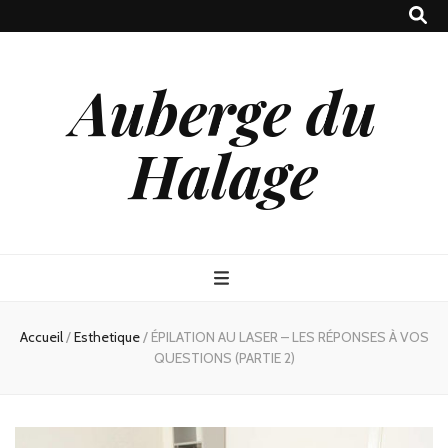
Auberge du
Halage
Accueil
/
Esthetique
/
ÉPILATION AU LASER – LES RÉPONSES À VOS
QUESTIONS (PARTIE 2)