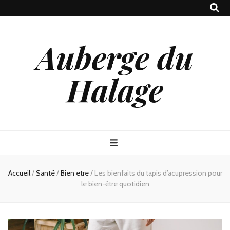
Auberge du
Halage
Accueil
/
Santé
/
Bien etre
/
Les bienfaits du tapis d’acupression pour
le bien-être quotidien