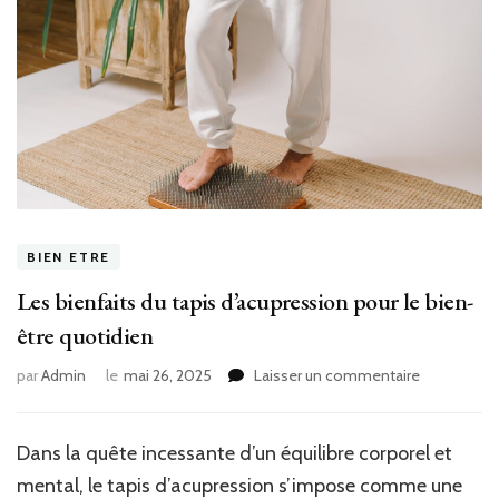
BIEN ETRE
Les bienfaits du tapis d’acupression pour le bien-
être quotidien
sur
par
Admin
le
mai 26, 2025
Laisser un commentaire
Les
bienfaits
du
Dans la quête incessante d’un équilibre corporel et
tapis
mental, le tapis d’acupression s’impose comme une
d’acupressi