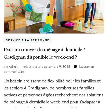
SERVICE A LA PERSONNE
Peut-on trouver du ménage à domicile à
Gradignan disponible le week-end ?
par
Admin
mis à jour le
septembre 9, 2025
Laisser un
sur
commentaire
Peut-
Un besoin croissant de flexibilité pour les familles et
on
trouver
les seniors À Gradignan, de nombreuses familles
du
actives et personnes âgées recherchent des solutions
ménage
de ménage à domicile le week-end pour s’adapter à
à
domicile