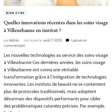
BIEN ETRE
Quelles innovations récentes dans les soins visage
à Villeurbanne en institut ?
par
Admin
mis à jour le
août 7, 2025
Laisser un
sur
commentaire
Quelles
Les nouvelles technologies au service des soins visage
innovations
récentes
à Villeurbanne Ces dernières années, les soins visage
dans
à Villeurbanne ont connu une véritable
les
transformation grâce à l’intégration de technologies
soins
visage
innovantes. Les instituts de beauté ne se contentent
à
plus de protocoles traditionnels, mais adoptent
Villeurbanne
en
désormais des dispositifs performants pour cibler
institut
des problématiques cutanées précises. Par exemple,
?