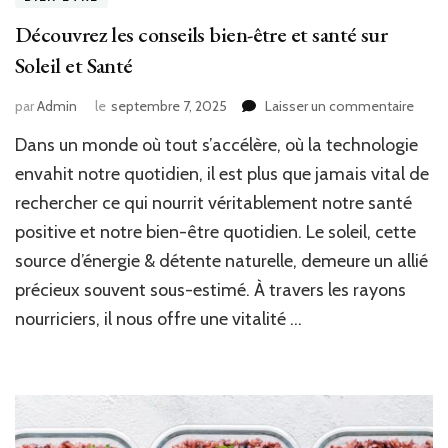
Découvrez les conseils bien-être et santé sur
Soleil et Santé
sur
par
Admin
le
septembre 7, 2025
Laisser un commentaire
Déco
Dans un monde où tout s’accélère, où la technologie
les
conse
envahit notre quotidien, il est plus que jamais vital de
bien-
rechercher ce qui nourrit véritablement notre santé
être
positive et notre bien-être quotidien. Le soleil, cette
et
santé
source d’énergie & détente naturelle, demeure un allié
sur
précieux souvent sous-estimé. À travers les rayons
Soleil
et
nourriciers, il nous offre une vitalité …
Sant