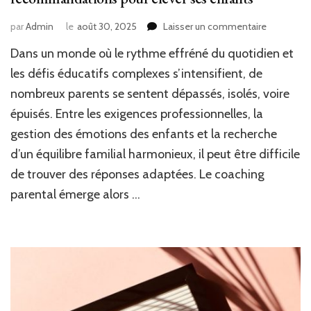
sur
par
Admin
le
août 30, 2025
Laisser un commentaire
Découvrir
Dans un monde où le rythme effréné du quotidien et
le
coaching
les défis éducatifs complexes s’intensifient, de
parental
nombreux parents se sentent dépassés, isolés, voire
:
épuisés. Entre les exigences professionnelles, la
méthode
et
gestion des émotions des enfants et la recherche
recomman
d’un équilibre familial harmonieux, il peut être difficile
pour
élever
de trouver des réponses adaptées. Le coaching
ses
parental émerge alors …
enfants