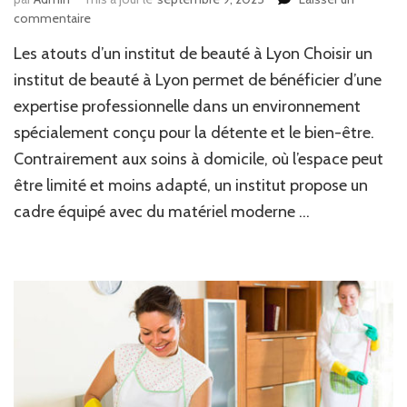
sur
commentaire
Un
Les atouts d’un institut de beauté à Lyon Choisir un
institut
de
institut de beauté à Lyon permet de bénéficier d’une
beauté
expertise professionnelle dans un environnement
à
spécialement conçu pour la détente et le bien-être.
Lyon
est-
Contrairement aux soins à domicile, où l’espace peut
il
être limité et moins adapté, un institut propose un
plus
avantageux
cadre équipé avec du matériel moderne …
qu’un
soin
à
domicile
?