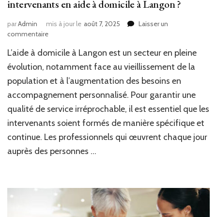
intervenants en aide à domicile à Langon ?
par
Admin
mis à jour le
août 7, 2025
Laisser un
sur
commentaire
Y
L’aide à domicile à Langon est un secteur en pleine
a-
t-
évolution, notamment face au vieillissement de la
il
population et à l’augmentation des besoins en
des
accompagnement personnalisé. Pour garantir une
formations
spécifiques
qualité de service irréprochable, il est essentiel que les
pour
intervenants soient formés de manière spécifique et
les
intervenants
continue. Les professionnels qui œuvrent chaque jour
en
auprès des personnes …
aide
à
domicile
à
Langon
?