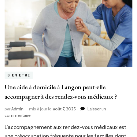
BIEN ETRE
Une aide à domicile à Langon peut-elle
accompagner à des rendez-vous médicaux ?
par
Admin
mis à jour le
août 7, 2025
Laisser un
sur
commentaire
Une
L’accompagnement aux rendez-vous médicaux est
aide
à
une préoccupation fréquente pour les familles dont