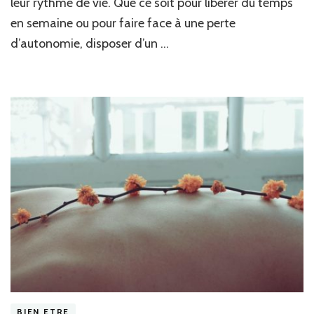
leur rythme de vie. Que ce soit pour libérer du temps
à
en semaine ou pour faire face à une perte
Gradignan
disponible
d’autonomie, disposer d’un …
le
week-
end
?
BIEN ETRE