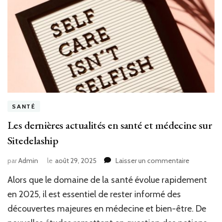
SANTÉ
Les dernières actualités en santé et médecine sur
Sitedelaship
sur
par
Admin
le
août 29, 2025
Laisser un commentaire
Les
Alors que le domaine de la santé évolue rapidement
dernières
actualités
en 2025, il est essentiel de rester informé des
en
découvertes majeures en médecine et bien-être. De
santé