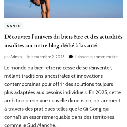
SANTÉ
Découvrez l’univers du bien-être et des actualités
insolites sur notre blog dédié à la santé
sur
par
Admin
le
septembre 2, 2025
Laisser un commentaire
Déco
Le monde du bien-être ne cesse de se réinventer,
l’univ
du
mêlant traditions ancestrales et innovations
bien-
contemporaines pour offrir des solutions toujours
être
plus adaptées aux besoins individuels. En 2025, cette
et
des
ambition prend une nouvelle dimension, notamment
actua
à travers des pratiques telles que le Qi Gong qui
insol
sur
connaît un essor remarquable dans des territoires
notre
comme le Sud Manche. …