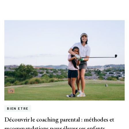
blog
dédi
à
la
sant
BIEN ETRE
Découvrir le coaching parental : méthodes et
recommandations pour élever ses enfants