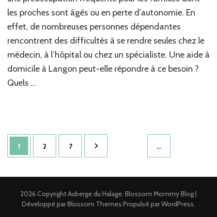
domicile
les proches sont âgés ou en perte d’autonomie. En
à
effet, de nombreuses personnes dépendantes
Langon
peut-
rencontrent des difficultés à se rendre seules chez le
elle
médecin, à l’hôpital ou chez un spécialiste. Une aide à
accompagner
à
domicile à Langon peut-elle répondre à ce besoin ?
des
Quels …
rendez-
vous
médicaux
?
Pagination
Page
Page
Page
1
2
7
…
des
publications
2026 Copyright
Auberge du Halage
.
Blossom Mommy Blog |
Développé par
Blossom Themes
.Propulsé par
WordPress
.