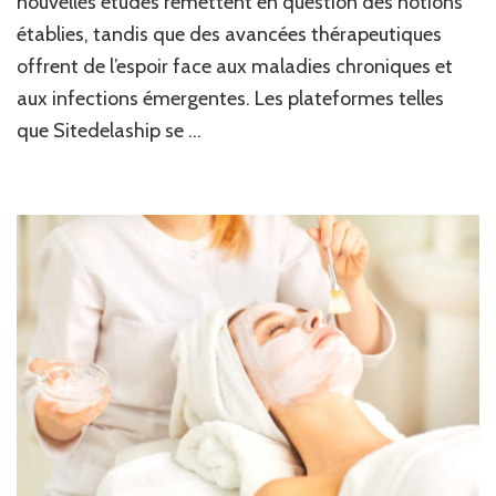
nouvelles études remettent en question des notions
et
médecine
établies, tandis que des avancées thérapeutiques
sur
offrent de l’espoir face aux maladies chroniques et
Sitedelash
aux infections émergentes. Les plateformes telles
que Sitedelaship se …