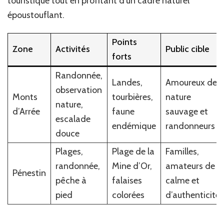
touristique tout en profitant d’un cadre naturel
époustouflant.
Points
Zone
Activités
Public cible
forts
Randonnée,
Landes,
Amoureux de
observation
Monts
tourbières,
nature
nature,
d’Arrée
faune
sauvage et
escalade
endémique
randonneurs
douce
Plages,
Plage de la
Familles,
randonnée,
Mine d’Or,
amateurs de
Pénestin
pêche à
falaises
calme et
pied
colorées
d’authenticité