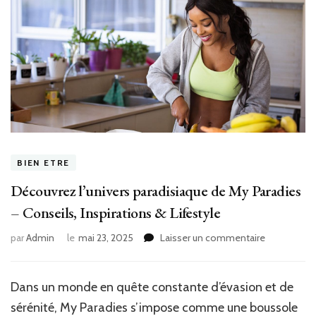
BIEN ETRE
Découvrez l’univers paradisiaque de My Paradies
– Conseils, Inspirations & Lifestyle
sur
par
Admin
le
mai 23, 2025
Laisser un commentaire
Découvrez
l’univers
paradisiaqu
Dans un monde en quête constante d’évasion et de
de
sérénité, My Paradies s’impose comme une boussole
My