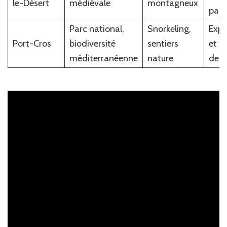
le-Désert
médiévale
montagneux
pais
Parc national,
Snorkeling,
Expl
Port-Cros
biodiversité
sentiers
et a
méditerranéenne
nature
de f