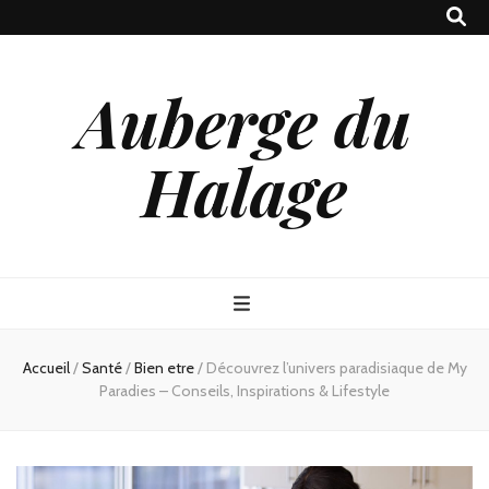
Auberge du
Halage
Accueil
/
Santé
/
Bien etre
/
Découvrez l’univers paradisiaque de My
Paradies – Conseils, Inspirations & Lifestyle