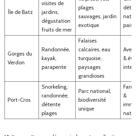
visites de
plages
déten
Île de Batz
jardins,
sauvages, jardin
natu
dégustation
exotique
paisi
fruits de mer
Falaises
Randonnée,
calcaires, eau
Aven
Gorges du
kayak,
turquoise,
& éva
Verdon
parapente
paysages
inten
grandioses
Snorkeling,
Farni
Parc national,
randonnée,
&
Port-Cros
biodiversité
détente
imme
unique
plages
natu