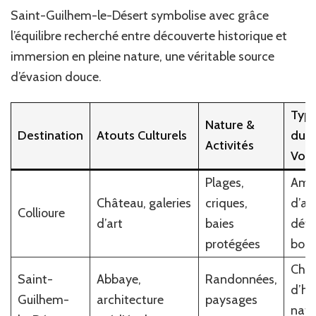
Saint-Guilhem-le-Désert symbolise avec grâce
l’équilibre recherché entre découverte historique et
immersion en pleine nature, une véritable source
d’évasion douce.
Typo
Nature &
Destination
Atouts Culturels
du
Activités
Voy
Plages,
Amo
Château, galeries
criques,
d’art
Collioure
d’art
baies
déte
protégées
bord
Cher
Saint-
Abbaye,
Randonnées,
d’his
Guilhem-
architecture
paysages
natu