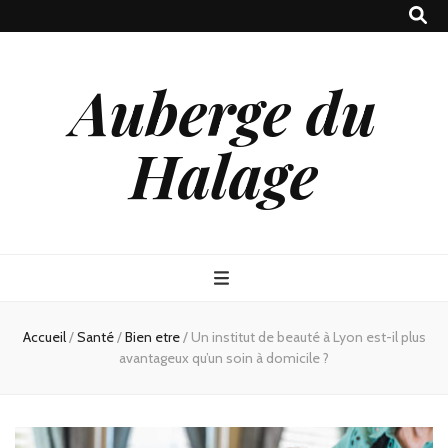
Auberge du
Halage
Accueil
/
Santé
/
Bien etre
/
Un institut de beauté à Lyon est-il plus
avantageux qu’un soin à domicile ?