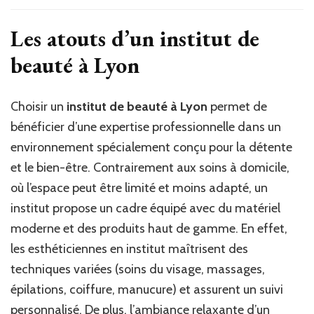
institut
de
Les atouts d’un
institut de
beauté
beauté à Lyon
à
Lyon
est-
il
Choisir un
institut de beauté à Lyon
permet de
plus
bénéficier d’une expertise professionnelle dans un
avantageux
environnement spécialement conçu pour la détente
qu’un
soin
et le bien-être. Contrairement aux soins à domicile,
à
où l’espace peut être limité et moins adapté, un
domicile
?
institut propose un cadre équipé avec du matériel
moderne et des produits haut de gamme. En effet,
les esthéticiennes en institut maîtrisent des
techniques variées (soins du visage, massages,
épilations, coiffure, manucure) et assurent un suivi
personnalisé. De plus, l’ambiance relaxante d’un