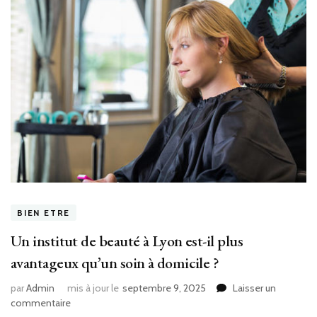
BIEN ETRE
Un institut de beauté à Lyon est-il plus
avantageux qu’un soin à domicile ?
par
Admin
mis à jour le
septembre 9, 2025
Laisser un
sur
commentaire
Un