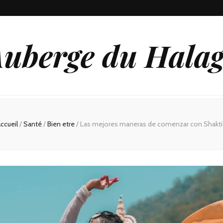
uberge du Hala
ccueil
/
Santé
/
Bien etre
/
Las mejores maneras de comenzar con Shakt