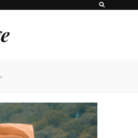
ge
io