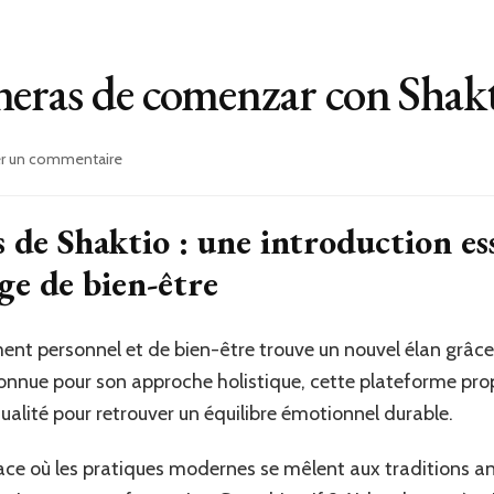
neras de comenzar con Shak
sur
er un commentaire
Las
mejores
maneras
 de Shaktio : une introduction es
de
ge de bien-être
comenzar
con
Shaktio
ent personnel et de bien-être trouve un nouvel élan grâc
nue pour son approche holistique, cette plateforme prop
ritualité pour retrouver un équilibre émotionnel durable.
e où les pratiques modernes se mêlent aux traditions anc