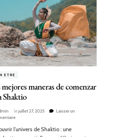
EN ETRE
 mejores maneras de comenzar
 Shaktio
dmin
le
juillet 27, 2025
Laisser un
sur
entaire
Las
uvrir l’univers de Shaktio : une
mejores
maneras