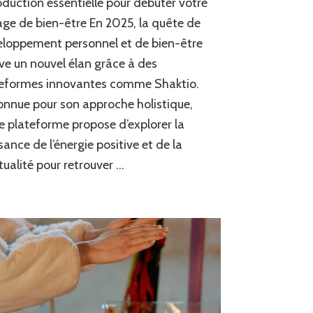
oduction essentielle pour débuter votre
de
ge de bien-être En 2025, la quête de
comenzar
loppement personnel et de bien-être
con
Shaktio
ve un nouvel élan grâce à des
teformes innovantes comme Shaktio.
nnue pour son approche holistique,
e plateforme propose d’explorer la
sance de l’énergie positive et de la
itualité pour retrouver …