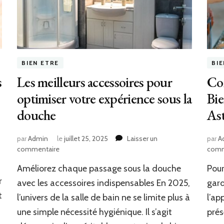
BIEN ETRE
BI
s
Les meilleurs accessoires pour
Co
optimiser votre expérience sous la
Bie
douche
As
par
Admin
le
juillet 25, 2025
Laisser un
par
A
sur
commentaire
comm
Les
Améliorez chaque passage sous la douche
Pour
meilleurs
r
accessoires
avec les accessoires indispensables En 2025,
gard
pour
t
l’univers de la salle de bain ne se limite plus à
l’ap
optimiser
une simple nécessité hygiénique. Il s’agit
prés
votre
expérience