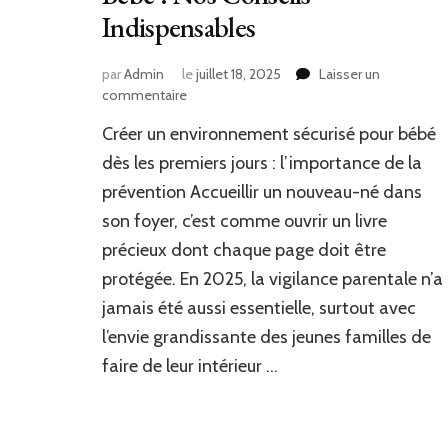
Indispensables
par
Admin
le
juillet 18, 2025
Laisser un
sur
commentaire
Offrir
Créer un environnement sécurisé pour bébé
Tendresse
et
dès les premiers jours : l’importance de la
Protection
prévention Accueillir un nouveau-né dans
à
son foyer, c’est comme ouvrir un livre
Bébé
:
précieux dont chaque page doit être
Nos
protégée. En 2025, la vigilance parentale n’a
Conseils
Indispensables
jamais été aussi essentielle, surtout avec
l’envie grandissante des jeunes familles de
faire de leur intérieur …