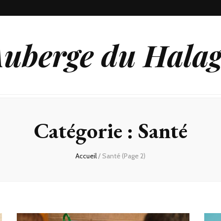
uberge du Hala
Catégorie :
Santé
Accueil
/
Santé
(Page 2)