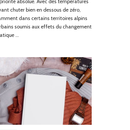
priorité absolue. Avec des températures
Tout
ant chuter bien en dessous de zéro,
l’Hiver
:
mment dans certains territoires alpins
Astuces
rbains soumis aux effets du changement
et
atique …
Équipements