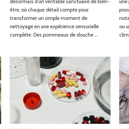
désormais d’un véritable sanctuaire de bien-
une 
sous
être, où chaque détail compte pour
pouv
la
douche
transformer un simple moment de
nota
nettoyage en une expérience sensorielle
ou u
complète. Des pommeaux de douche …
clim