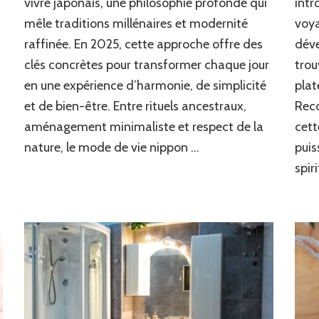
vivre japonais, une philosophie profonde qui
intr
de
mêle traditions millénaires et modernité
voya
Vivre
raffinée. En 2025, cette approche offre des
déve
Japonais
au
clés concrètes pour transformer chaque jour
trou
Quotidien
en une expérience d’harmonie, de simplicité
pla
et de bien-être. Entre rituels ancestraux,
Reco
aménagement minimaliste et respect de la
cett
nature, le mode de vie nippon …
puis
spir