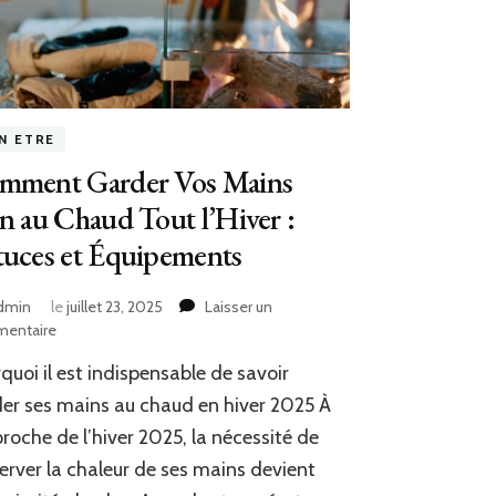
EN ETRE
mment Garder Vos Mains
n au Chaud Tout l’Hiver :
tuces et Équipements
dmin
le
juillet 23, 2025
Laisser un
sur
entaire
Comment
quoi il est indispensable de savoir
Garder
Vos
er ses mains au chaud en hiver 2025 À
Mains
proche de l’hiver 2025, la nécessité de
Bien
erver la chaleur de ses mains devient
au
Chaud