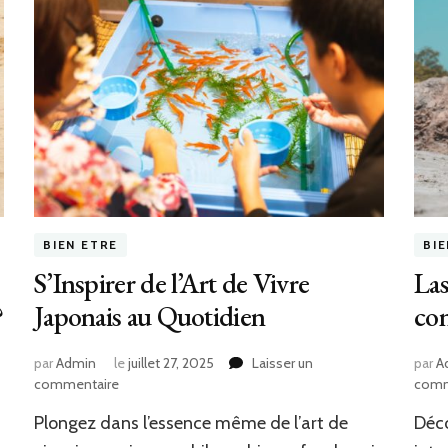
BIEN ETRE
BI
S’Inspirer de l’Art de Vivre
Las
?
Japonais au Quotidien
con
par
Admin
le
juillet 27, 2025
Laisser un
par
A
sur
commentaire
comm
S’Inspirer
Plongez dans l’essence même de l’art de
Déco
de
l’Art