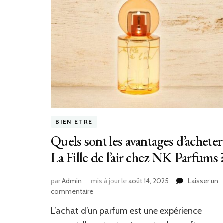
BIEN ETRE
Quels sont les avantages d’acheter
La Fille de l’air chez NK Parfums 
par
Admin
mis à jour le
août 14, 2025
Laisser un
sur
commentaire
Quels
L’achat d’un parfum est une expérience
sont
les