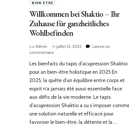
BIEN ETRE
Willkommen bei Shaktio – Ihr
Zuhause für ganzheitliches
Wohlbefinden
par
Admin
le
juillet 22, 2025
Laisser un
sur
commentaire
Willkommen
Les bienfaits du tapis d’acupression Shaktio
bei
Shaktio
pour un bien-être holistique en 2025 En
–
2025, la quête d’un équilibre entre corps et
Ihr
esprit n’a jamais été aussi essentielle face
Zuhause
für
aux défis de la vie moderne. Le tapis
ganzheitliches
d’acupression Shaktio a su s’imposer comm
Wohlbefinden
une solution naturelle et efficace pour
favoriser le bien-être, la détente et la …