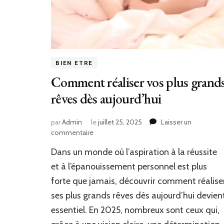
BIEN ETRE
Comment réaliser vos plus grand
rêves dès aujourd’hui
par
Admin
le
juillet 25, 2025
Laisser un
sur
commentaire
Comment
Dans un monde où l’aspiration à la réussite
réaliser
vos
et à l’épanouissement personnel est plus
plus
forte que jamais, découvrir comment réalise
grands
ses plus grands rêves dès aujourd’hui devien
rêves
dès
essentiel. En 2025, nombreux sont ceux qui,
aujourd’hui