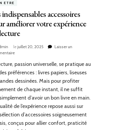
EN ETRE
 indispensables accessoires
r améliorer votre expérience
lecture
dmin
le
juillet 20, 2025
Laisser un
sur
entaire
Les
ecture, passion universelle, se pratique au
indispensables
accessoires
des préférences : livres papiers, liseuses
pour
andes dessinées. Mais pour profiter
améliorer
nement de chaque instant, il ne suffit
votre
expérience
simplement d’avoir un bon livre en main.
de
ualité de l’expérience repose aussi sur
lecture
sélection d’accessoires soigneusement
sis, conçus pour allier confort, praticité