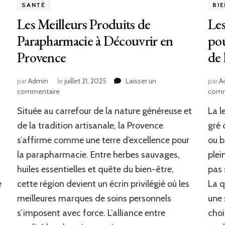
SANTÉ
BI
Les Meilleurs Produits de
Les
Parapharmacie à Découvrir en
pou
Provence
de 
par
Admin
le
juillet 21, 2025
Laisser un
par
A
sur
commentaire
comm
Les
Située au carrefour de la nature généreuse et
La l
Meilleurs
Produits
de la tradition artisanale, la Provence
gré 
de
s’affirme comme une terre d’excellence pour
ou b
Parapharmacie
la parapharmacie. Entre herbes sauvages,
plei
à
Découvrir
huiles essentielles et quête du bien-être,
pas 
en
e
cette région devient un écrin privilégié où les
La q
Provence
meilleures marques de soins personnels
une 
s’imposent avec force. L’alliance entre
choi