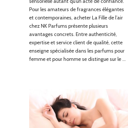
sensorielle autant qu’un acte de confiance.
avantages
Pour les amateurs de fragrances élégantes
d’acheter
et contemporaines, acheter La Fille de l’air
La
Fille
chez NK Parfums présente plusieurs
de
avantages concrets. Entre authenticité,
l’air
chez
expertise et service client de qualité, cette
NK
enseigne spécialisée dans les parfums pour
Parfums
femme et pour homme se distingue sur le …
?