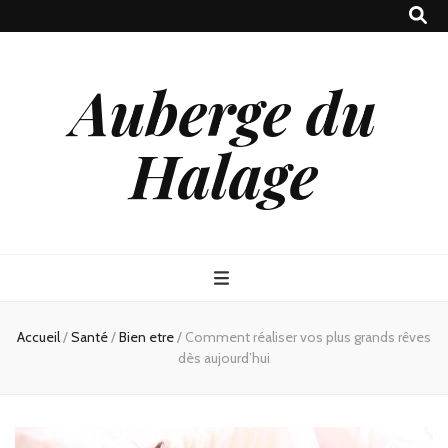
Auberge du
Halage
Accueil
/
Santé
/
Bien etre
/
Comment réaliser vos plus grands rêves
dès aujourd’hui