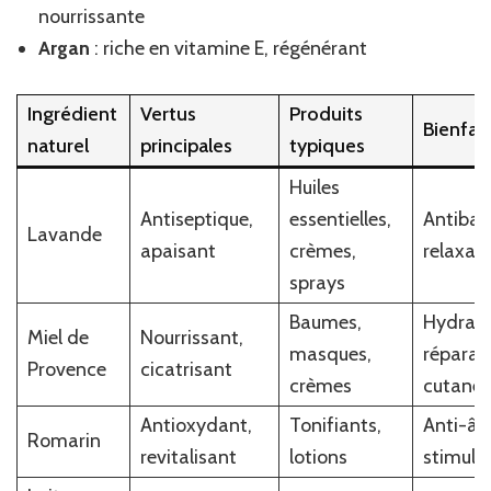
nourrissante
Argan
: riche en vitamine E, régénérant
Ingrédient
Vertus
Produits
Bienfait
naturel
principales
typiques
Huiles
Antiseptique,
essentielles,
Antibac
Lavande
apaisant
crèmes,
relaxan
sprays
Baumes,
Hydrata
Miel de
Nourrissant,
masques,
réparat
Provence
cicatrisant
crèmes
cutané
Antioxydant,
Tonifiants,
Anti-âg
Romarin
revitalisant
lotions
stimula