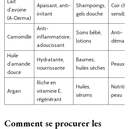
Lait
Apaisant, anti-
Shampoings,
Cuir che
d’avoine
irritant
gels douche
sensible
(A-Derma)
Anti-
Soins bébé,
Anti-
Camomille
inflammatoire,
lotions
démang
adoucissant
Huile
Hydratante,
Baumes,
d’amande
Peaux s
nourrissante
huiles sèches
douce
Riche en
Huiles,
Nutritio
Argan
vitamine E,
sérums
peau
régénérant
Comment se procurer les