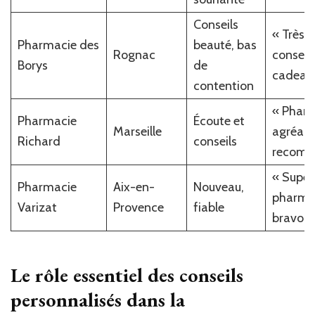
Conseils
« Très 
Pharmacie des
beauté, bas
Rognac
conseil,
Borys
de
cadeau
contention
« Phar
Pharmacie
Écoute et
Marseille
agréabl
Richard
conseils
recomm
« Super
Pharmacie
Aix-en-
Nouveau,
pharma
Varizat
Provence
fiable
bravo ! 
Le rôle essentiel des conseils
personnalisés dans la