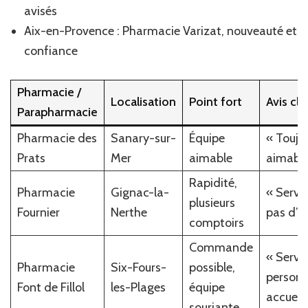
avisés
Aix-en-Provence : Pharmacie Varizat, nouveauté et
confiance
Pharmacie /
Localisation
Point fort
Avis cli
Parapharmacie
Pharmacie des
Sanary-sur-
Équipe
« Toujou
Prats
Mer
aimable
aimable
Rapidité,
Pharmacie
Gignac-la-
« Servic
plusieurs
Fournier
Nerthe
pas d’a
comptoirs
Commande
« Servi
Pharmacie
Six-Fours-
possible,
personn
Font de Fillol
les-Plages
équipe
accueil
souriante