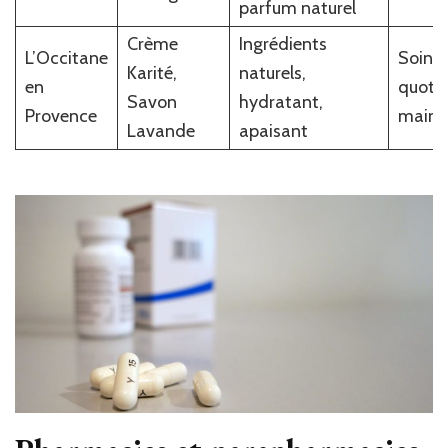
parfum naturel
Crème
Ingrédients
L’Occitane
Soins
Karité,
naturels,
en
quotid
Savon
hydratant,
Provence
mains 
Lavande
apaisant