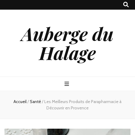
Auberge du
Halage
Accueil
/
Santé
/
Les Meilleurs Produits de Parapharmacie à
Découvrir en Provence