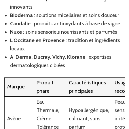
innovants
Bioderma
: solutions micellaires et soins douceur
Caudalie
: produits antioxydants à base de vigne
Nuxe
: soins sensoriels nourrissants et parfumés
L’Occitane en Provence
: tradition et ingrédients
locaux
A-Derma, Ducray, Vichy, Klorane
: expertises
dermatologiques ciblées
Produit
Caractéristiques
Usage
Marque
phare
principales
reco
Eau
Peaux
Thermale,
Hypoallergénique,
sensib
Avène
Crème
calmant, sans
irritée
Tolérance
parfum
protec