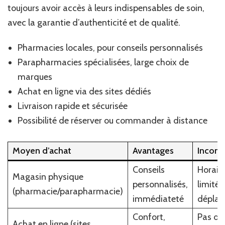
toujours avoir accès à leurs indispensables de soin,
avec la garantie d’authenticité et de qualité.
Pharmacies locales, pour conseils personnalisés
Parapharmacies spécialisées, large choix de
marques
Achat en ligne via des sites dédiés
Livraison rapide et sécurisée
Possibilité de réserver ou commander à distance
Moyen d’achat
Avantages
Inconv
Conseils
Horair
Magasin physique
personnalisés,
limités
(pharmacie/parapharmacie)
immédiateté
dépla
Confort,
Pas d’e
Achat en ligne (sites