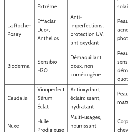
Extrême
solair
Anti-
Effaclar
Peaux
La Roche-
imperfections,
Duo+,
acnéiq
Posay
protection UV,
Anthelios
photo
antioxydant
Peaux
Démaquillant
Sensibio
sensib
Bioderma
doux, non
H2O
démaq
comédogène
quotid
Vinoperfect
Antioxydant,
Peaux 
Caudalie
Sérum
éclaircissant,
matur
Éclat
hydratant
Multi-usages,
Huile
Corps,
Nuxe
nourrissant,
Prodigieuse
cheve