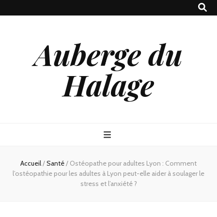
Auberge du
Halage
Accueil
/
Santé
/
Ostéopathe pour adultes Lyon : Comment
l’ostéopathie pour les adultes à Lyon peut-elle aider à soulager le
stress et l’anxiété ?