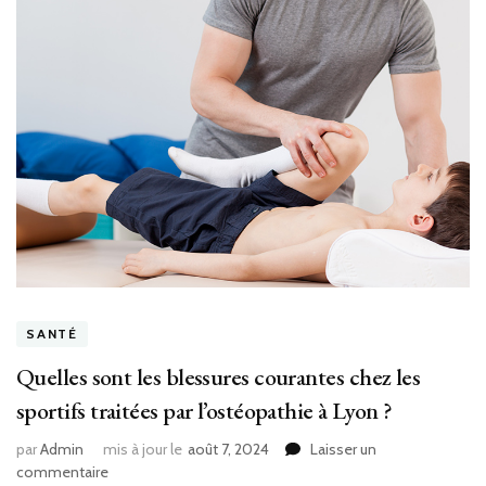
SANTÉ
Quelles sont les blessures courantes chez les
sportifs traitées par l’ostéopathie à Lyon ?
par
Admin
mis à jour le
août 7, 2024
Laisser un
sur
commentaire