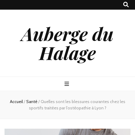
Auberge du
Halage
Accueil
/
Santé
/
Quelles sont les blessures courantes chez les
sportifs traitées par l’ostéopathie à Lyon ?