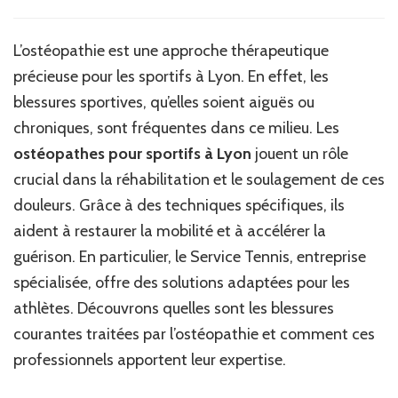
Quelles
sont
les
L’ostéopathie est une approche thérapeutique
blessures
précieuse pour les sportifs à Lyon. En effet, les
courantes
chez
blessures sportives, qu’elles soient aiguës ou
les
chroniques, sont fréquentes dans ce milieu. Les
sportifs
ostéopathes pour sportifs à Lyon
jouent un rôle
traitées
par
crucial dans la réhabilitation et le soulagement de ces
l’ostéopathie
douleurs. Grâce à des techniques spécifiques, ils
à
aident à restaurer la mobilité et à accélérer la
Lyon
?
guérison. En particulier, le Service Tennis, entreprise
spécialisée, offre des solutions adaptées pour les
athlètes. Découvrons quelles sont les blessures
courantes traitées par l’ostéopathie et comment ces
professionnels apportent leur expertise.