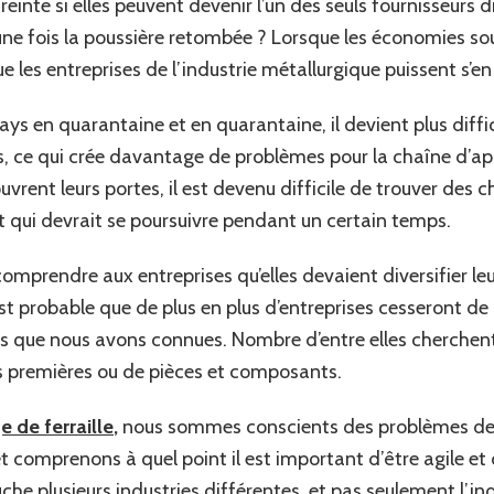
inte si elles peuvent devenir l’un des seuls fournisseurs di
ne fois la poussière retombée ? Lorsque les économies so
ue les entreprises de l’industrie métallurgique puissent s’en 
s en quarantaine et en quarantaine, il devient plus diffic
 ce qui crée davantage de problèmes pour la chaîne d’app
vrent leurs portes, il est devenu difficile de trouver des 
 qui devrait se poursuivre pendant un certain temps.
omprendre aux entreprises qu’elles devaient diversifier le
est probable que de plus en plus d’entreprises cesseront d
s que nous avons connues. Nombre d’entre elles cherchent
es premières ou de pièces et composants.
e de ferraille
,
nous sommes conscients des problèmes de 
comprenons à quel point il est important d’être agile et d
uche plusieurs industries différentes, et pas seulement l’i