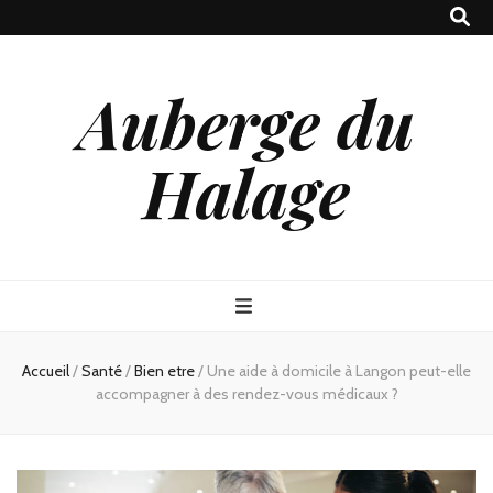
Auberge du
Halage
Accueil
/
Santé
/
Bien etre
/
Une aide à domicile à Langon peut-elle
accompagner à des rendez-vous médicaux ?