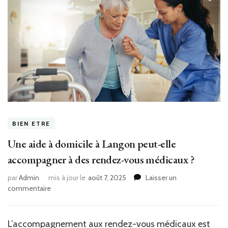
BIEN ETRE
Une aide à domicile à Langon peut-elle
accompagner à des rendez-vous médicaux ?
par
Admin
mis à jour le
août 7, 2025
Laisser un
sur
commentaire
Une
aide
à
L’accompagnement aux rendez-vous médicaux est