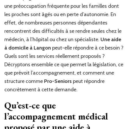
domicile
une préoccupation fréquente pour les familles dont
à
Langon
les proches sont âgés ou en perte d’autonomie. En
peut-
effet, de nombreuses personnes dépendantes
elle
rencontrent des difficultés à se rendre seules chez le
accompagner
à
médecin, à l’hôpital ou chez un spécialiste.
Une aide
des
à domicile à Langon
peut-elle répondre à ce besoin ?
rendez-
Quels sont les services réellement proposés ?
vous
médicaux
Décryptons ensemble ce que permet la législation, ce
?
que prévoit l’accompagnement, et comment une
structure comme
Pro-Seniors
peut répondre
concrètement à cette demande.
Qu’est-ce que
l’accompagnement médical
proposé par une
aide à