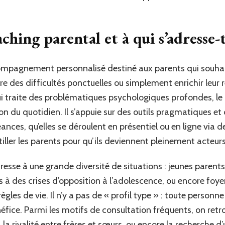
ching parental et à qui s’adresse-t
ompagnement personnalisé destiné aux parents qui souhai
des difficultés ponctuelles ou simplement enrichir leur r
i traite des problématiques psychologiques profondes, le
ation du quotidien. Il s’appuie sur des outils pragmatiques
éances, qu’elles se déroulent en présentiel ou en ligne vi
utiller les parents pour qu’ils deviennent pleinement acteurs
se à une grande diversité de situations : jeunes parents 
 à des crises d’opposition à l’adolescence, ou encore foy
ègles de vie. Il n’y a pas de « profil type » : toute person
éfice. Parmi les motifs de consultation fréquents, on retro
la rivalité entre frères et sœurs, ou encore la recherche d’