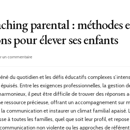
aching parental : méthodes e
 pour élever ses enfants
sur
er un commentaire
Découvrir
le
coaching
né du quotidien et les défis éducatifs complexes s’inten
parental
e épuisés. Entre les exigences professionnelles, la gestion 
:
méthodes
 harmonieux, il peut être difficile de trouver des réponses
et
 ressource précieuse, offrant un accompagnement sur me
recommandations
la communication et instaurer un climat familial apaisé. L
pour
élever
e à toutes les familles, quel que soit leur profil, et rep
ses
 la communication non violente ou les approches de référ
enfants