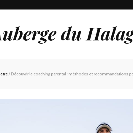
uberge du Hala
 etre
/
Découvrir le coaching parental : méthodes et recommandations po