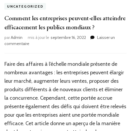
UNCATEGORIZED
Comment les entreprises peuvent-elles atteindre
efficacement les publics mondiaux ?
par
Admin
mis à jour le
septembre 16, 2022
Laisser un
sur
commentaire
Comment
les
entreprises
Faire des affaires à l’échelle mondiale présente de
peuvent-
nombreux avantages : les entreprises peuvent élargir
elles
atteindre
leur marché, augmenter leurs ventes, proposer des
efficacement
produits différents à de nouveaux clients et éliminer
les
la concurrence. Cependant, cette portée accrue
publics
mondiaux
présente également des défis qui doivent être relevés
?
pour que les entreprises aient une portée mondiale
efficace. Cet article donne un aperçu de la manière