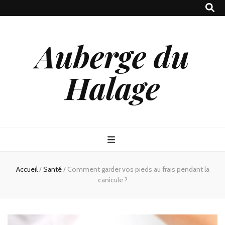
Auberge du
Halage
Accueil
/
Santé
/
Comment garder vos pieds au frais pendant la
canicule ?